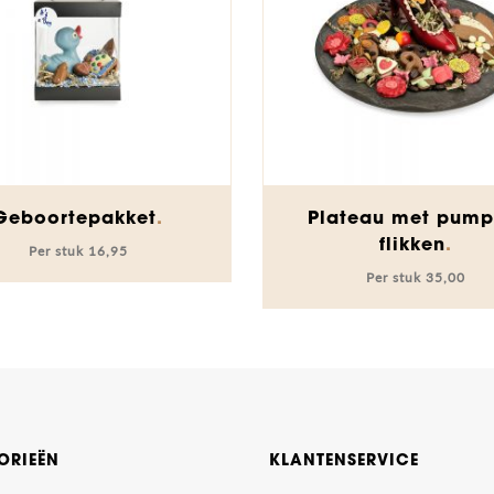
Dit
Geboortepakket
Plateau met pump
product
flikken
16,95
heeft
35,00
meerdere
variaties.
Deze
optie
kan
gekozen
worden
ORIEËN
KLANTENSERVICE
op