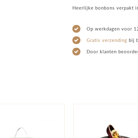
Heerlijke bonbons verpakt i
quantity
Op werkdagen voor 12
Gratis verzending
bij 
Door klanten beoorde