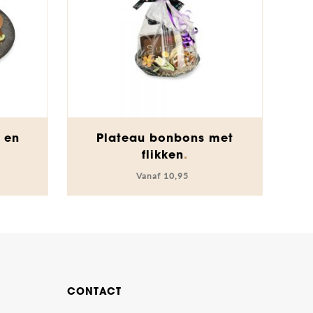
Dit
 en
Plateau bonbons met
product
flikken
heeft
10,95
meerdere
variaties.
Deze
optie
kan
gekozen
worden
CONTACT
op