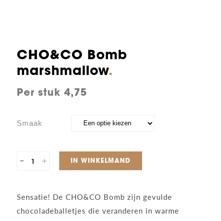
CHO&CO Bomb
marshmallow
4,75
Smaak
CHO&CO
IN WINKELMAND
Bomb
Sensatie! De CHO&CO Bomb zijn gevulde
marshmallow
chocoladeballetjes die veranderen in warme
quantity