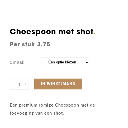
Chocspoon met shot
3,75
Smaak
Chocspoon
IN WINKELMAND
met
Een premium romige Chocspoon met de
shot
toevoeging van een shot.
quantity