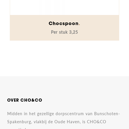
Dit
Chocspoon
product
3,25
heeft
meerdere
variaties.
Deze
optie
kan
gekozen
worden
op
OVER CHO&CO
de
productpagina
Midden in het gezellige dorpscentrum van Bunschoten-
Spakenburg, vlakbij de Oude Haven, is CHO&CO