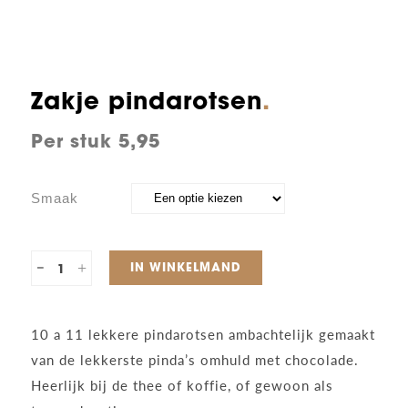
Zakje pindarotsen
5,95
Smaak
Zakje
IN WINKELMAND
pindarotsen
10 a 11 lekkere pindarotsen ambachtelijk gemaakt
quantity
van de lekkerste pinda’s omhuld met chocolade.
Heerlijk bij de thee of koffie, of gewoon als